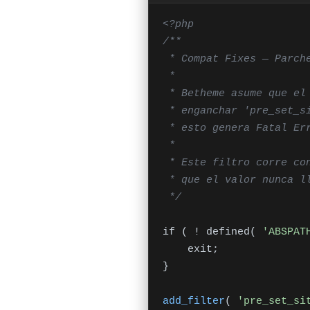
<?php

/**

 * Compat Fixes — Parches de compatibilidad con bugs de plugins/temas de terceros

 *

 * Betheme asume que el transient 'update_themes' siempre es un objeto al

 * enganchar 'pre_set_site_transient_update_themes'. Si llega null, en PHP 8+

 * esto genera Fatal Error: "Attempt to modify property «response» on null"

 *

 * Este filtro corre con prioridad 1 (ANTES que el de Betheme) y garantiza

 * que el valor nunca llegue como null.

 */
if ( ! defined( 
'ABSPAT
    exit;

}

add_filter
( 
'pre_set_si