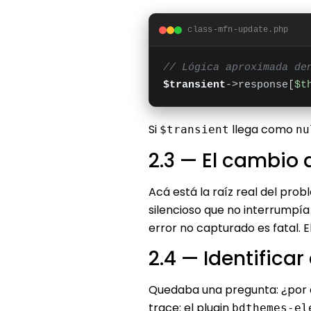
class-mfn-update.php
// Lógica aproximada de
$transient
->response[
$t
Si
llega como
$transient
nu
2.3 — El cambio
Acá está la raíz real del pro
silencioso que no interrumpía
error no capturado es fatal.
2.4 — Identificar
Quedaba una pregunta: ¿por q
trace: el plugin
bdthemes-el