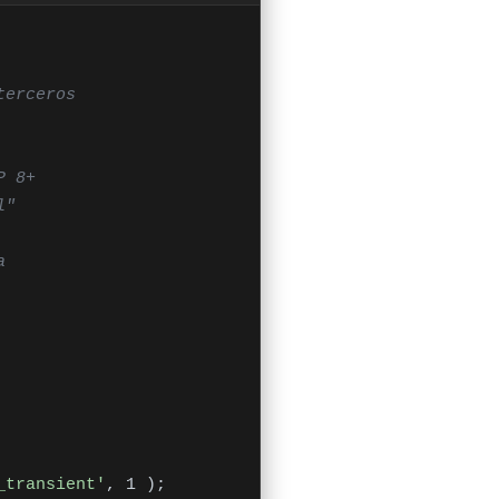
_transient'
, 1 );
