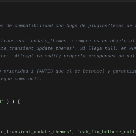
H'
 ) ) {

te_transient_update_themes'
, 
'cab_fix_betheme_null