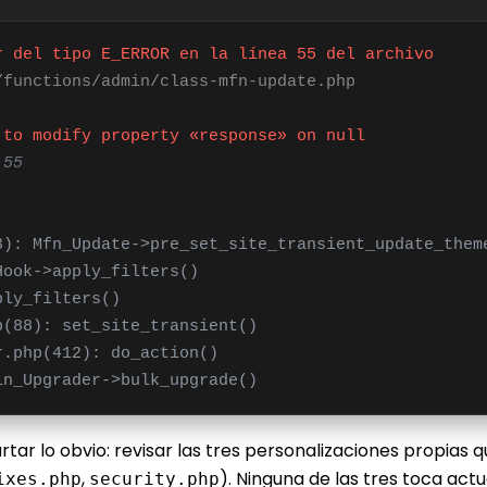
r del tipo E_ERROR en la línea 55 del archivo
/functions/admin/class-mfn-update.php
 to modify property «response» on null
:55
3): Mfn_Update->pre_set_site_transient_update_them
Hook->apply_filters()
ply_filters()
p(88): set_site_transient()
r.php(412): do_action()
in_Upgrader->bulk_upgrade()
tar lo obvio: revisar las tres personalizaciones propias q
,
). Ninguna de las tres toca act
ixes.php
security.php