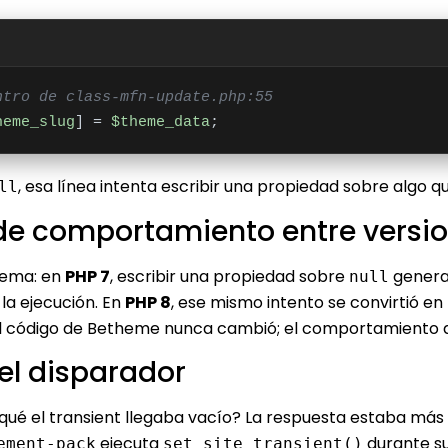
ntro de class-mfn-update.php:55
heme_slug
] = 
$theme_data
;
, esa línea intenta escribir una propiedad sobre algo q
ll
 de comportamiento entre versi
blema: en
PHP 7
, escribir una propiedad sobre
genera
null
 la ejecución. En
PHP 8
, ese mismo intento se convirtió en
 El código de Betheme nunca cambió; el comportamiento de
 el disparador
ué el transient llegaba vacío? La respuesta estaba más 
ejecuta
durante su 
ement-pack
set_site_transient()