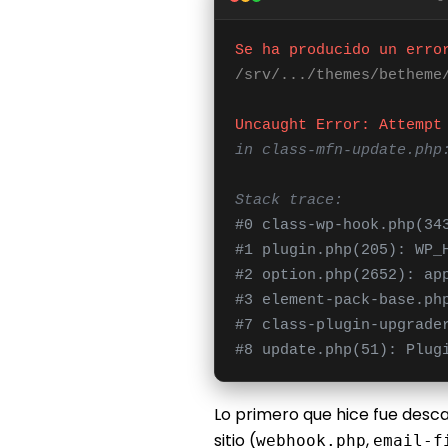
Se ha producido un erro
/srv/.../themes/betheme
Uncaught Error: Attempt
in class-mfn-update.php
Stack trace:
#0 class-wp-hook.php(34
#1 plugin.php(205): WP_
#2 option.php(2652): ap
#3 element-pack-base.ph
#7 class-plugin-upgrade
#8 update.php(51): Plug
Lo primero que hice fue descar
sitio (
,
webhook.php
email-f