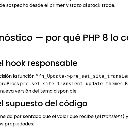
de sospecha desde el primer vistazo al stack trace.
gnóstico — por qué PHP 8 lo c
 el hook responsable
cisión la función
Mfn_Update->pre_set_site_transie
WordPress
. 
pre_set_site_transient_update_themes
nueva versión del tema disponible.
el supuesto del código
me da por sentado que el valor que recibe (el
transient
) 
us propiedades: